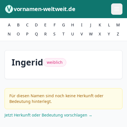
Zum Inhalt springen
vornamen-weltweit.de
A
B
C
D
E
F
G
H
I
J
K
L
M
N
O
P
Q
R
S
T
U
V
W
X
Y
Z
Ingerid
weiblich
Für diesen Namen sind noch keine Herkunft oder
Bedeutung hinterlegt.
Jetzt Herkunft oder Bedeutung vorschlagen →