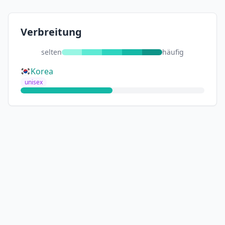
Verbreitung
selten
häufig
Korea
unisex