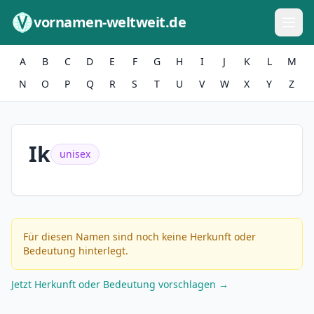
Zum Inhalt springen
vornamen-weltweit.de
A
B
C
D
E
F
G
H
I
J
K
L
M
N
O
P
Q
R
S
T
U
V
W
X
Y
Z
Ik
unisex
Für diesen Namen sind noch keine Herkunft oder
Bedeutung hinterlegt.
Jetzt Herkunft oder Bedeutung vorschlagen →