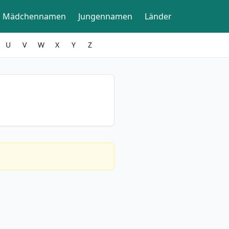
Mädchennamen
Jungennamen
Länder
U
V
W
X
Y
Z