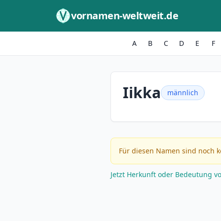
Zum Inhalt springen
vornamen-weltweit.de
A
B
C
D
E
F
Iikka
männlich
Für diesen Namen sind noch k
Jetzt Herkunft oder Bedeutung v