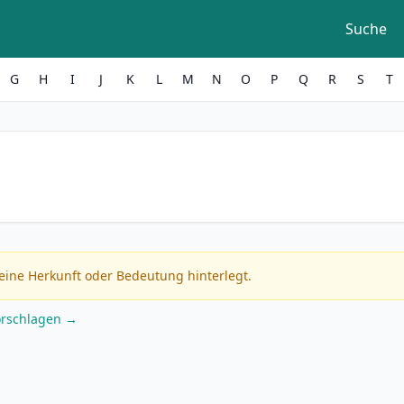
Suche
G
H
I
J
K
L
M
N
O
P
Q
R
S
T
eine Herkunft oder Bedeutung hinterlegt.
orschlagen →