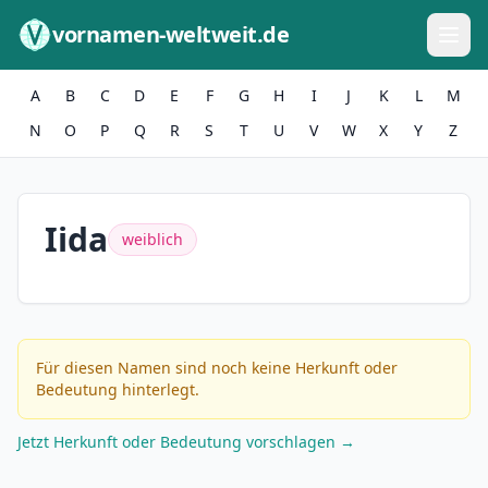
Zum Inhalt springen
vornamen-weltweit.de
A
B
C
D
E
F
G
H
I
J
K
L
M
N
O
P
Q
R
S
T
U
V
W
X
Y
Z
Iida
weiblich
Für diesen Namen sind noch keine Herkunft oder
Bedeutung hinterlegt.
Jetzt Herkunft oder Bedeutung vorschlagen →