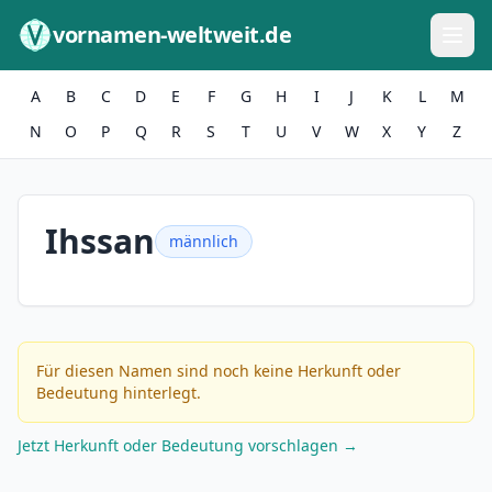
Zum Inhalt springen
vornamen-weltweit.de
A
B
C
D
E
F
G
H
I
J
K
L
M
N
O
P
Q
R
S
T
U
V
W
X
Y
Z
Ihssan
männlich
Für diesen Namen sind noch keine Herkunft oder
Bedeutung hinterlegt.
Jetzt Herkunft oder Bedeutung vorschlagen →