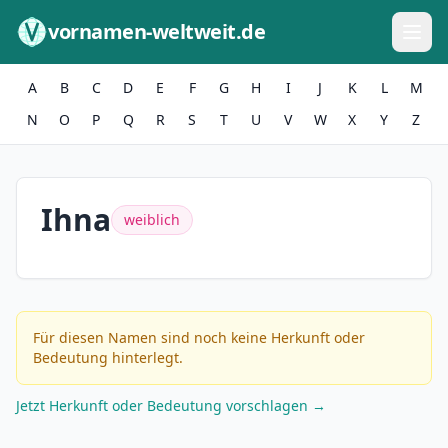
Zum Inhalt springen
vornamen-weltweit.de
A
B
C
D
E
F
G
H
I
J
K
L
M
N
O
P
Q
R
S
T
U
V
W
X
Y
Z
Ihna
weiblich
Für diesen Namen sind noch keine Herkunft oder
Bedeutung hinterlegt.
Jetzt Herkunft oder Bedeutung vorschlagen →