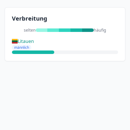
Verbreitung
selten
häufig
Litauen
männlich