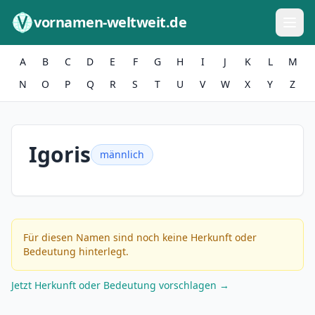
Zum Inhalt springen
vornamen-weltweit.de
A
B
C
D
E
F
G
H
I
J
K
L
M
N
O
P
Q
R
S
T
U
V
W
X
Y
Z
Igoris
männlich
Für diesen Namen sind noch keine Herkunft oder
Bedeutung hinterlegt.
Jetzt Herkunft oder Bedeutung vorschlagen →