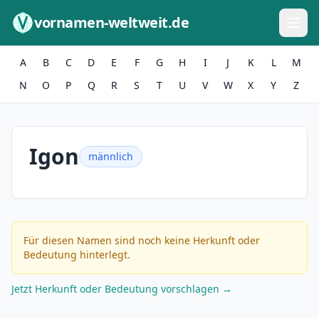
Zum Inhalt springen
vornamen-weltweit.de
A
B
C
D
E
F
G
H
I
J
K
L
M
N
O
P
Q
R
S
T
U
V
W
X
Y
Z
Igon
männlich
Für diesen Namen sind noch keine Herkunft oder
Bedeutung hinterlegt.
Jetzt Herkunft oder Bedeutung vorschlagen →