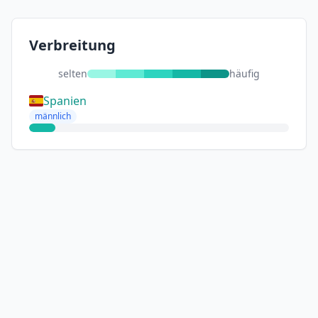
Verbreitung
selten
häufig
Spanien
männlich