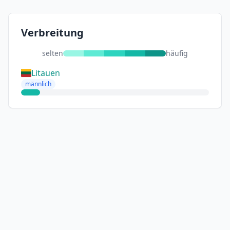
Verbreitung
selten
häufig
Litauen
männlich