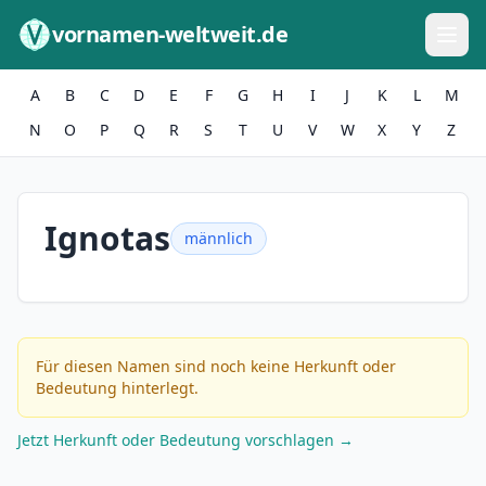
Zum Inhalt springen
vornamen-weltweit.de
A
B
C
D
E
F
G
H
I
J
K
L
M
N
O
P
Q
R
S
T
U
V
W
X
Y
Z
Ignotas
männlich
Für diesen Namen sind noch keine Herkunft oder
Bedeutung hinterlegt.
Jetzt Herkunft oder Bedeutung vorschlagen →