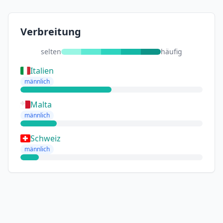
Verbreitung
selten
häufig
Italien
männlich
Malta
männlich
Schweiz
männlich