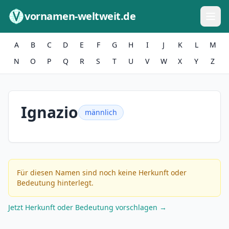
Zum Inhalt springen
vornamen-weltweit.de
A
B
C
D
E
F
G
H
I
J
K
L
M
N
O
P
Q
R
S
T
U
V
W
X
Y
Z
Ignazio
männlich
Für diesen Namen sind noch keine Herkunft oder
Bedeutung hinterlegt.
Jetzt Herkunft oder Bedeutung vorschlagen →