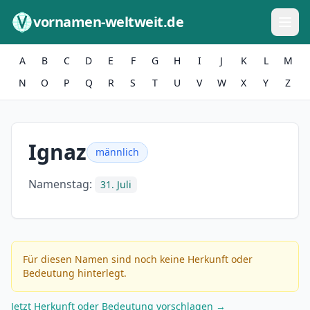
Zum Inhalt springen
vornamen-weltweit.de
A
B
C
D
E
F
G
H
I
J
K
L
M
N
O
P
Q
R
S
T
U
V
W
X
Y
Z
Ignaz
männlich
Namenstag:
31. Juli
Für diesen Namen sind noch keine Herkunft oder
Bedeutung hinterlegt.
Jetzt Herkunft oder Bedeutung vorschlagen →