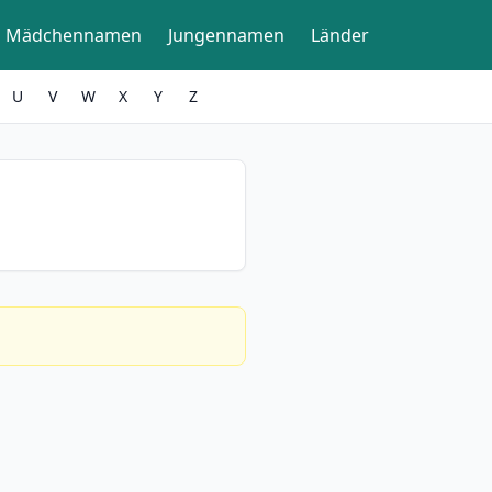
Mädchennamen
Jungennamen
Länder
U
V
W
X
Y
Z