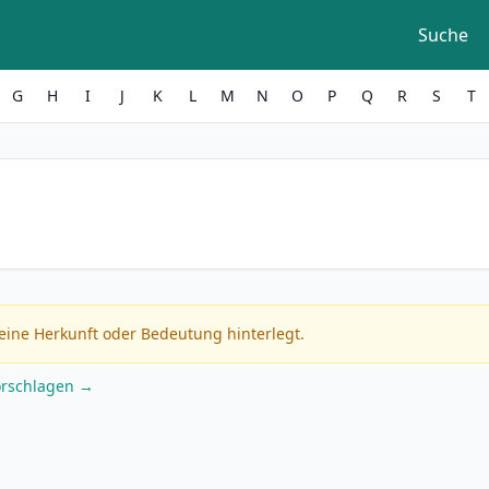
Suche
G
H
I
J
K
L
M
N
O
P
Q
R
S
T
eine Herkunft oder Bedeutung hinterlegt.
orschlagen →