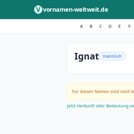
Zum Inhalt springen
vornamen-weltweit.de
A
B
C
D
E
F
Ignat
männlich
Für diesen Namen sind noch k
Jetzt Herkunft oder Bedeutung v