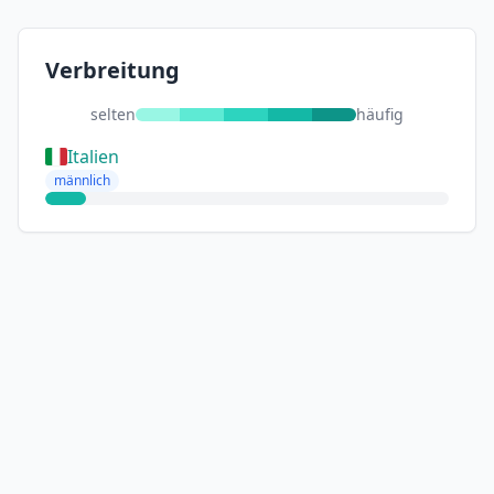
Verbreitung
selten
häufig
Italien
männlich