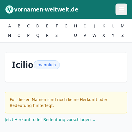
Zum Inhalt springen
vornamen-weltweit.de
A
B
C
D
E
F
G
H
I
J
K
L
M
N
O
P
Q
R
S
T
U
V
W
X
Y
Z
Icilio
männlich
Für diesen Namen sind noch keine Herkunft oder
Bedeutung hinterlegt.
Jetzt Herkunft oder Bedeutung vorschlagen →