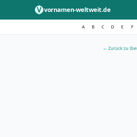
Zum Inhalt springen
vornamen-weltweit.de
A
B
C
D
E
F
← Zurück zu Ibe