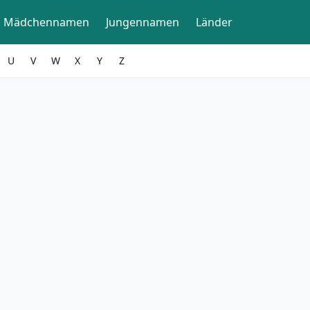
Mädchennamen
Jungennamen
Länder
U
V
W
X
Y
Z