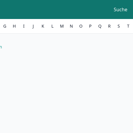
Suche
G
H
I
J
K
L
M
N
O
P
Q
R
S
T
n