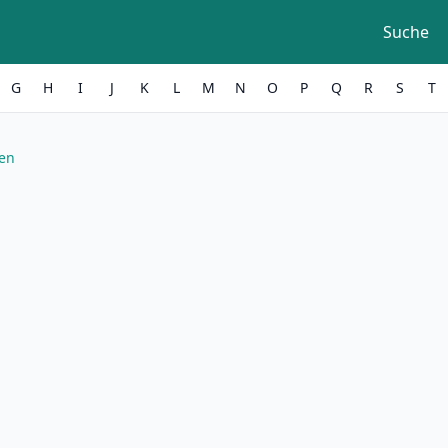
Suche
G
H
I
J
K
L
M
N
O
P
Q
R
S
T
Wen