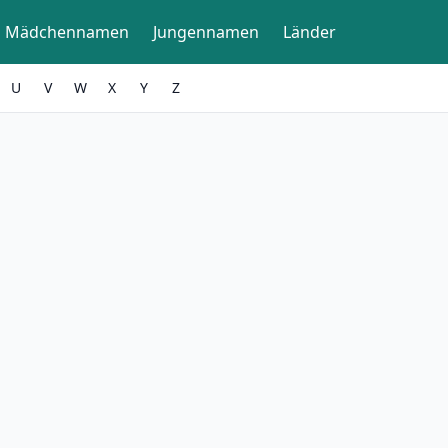
Mädchennamen
Jungennamen
Länder
U
V
W
X
Y
Z