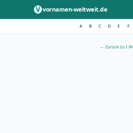
Zum Inhalt springen
vornamen-weltweit.de
A
B
C
D
E
F
← Zurück zu I 