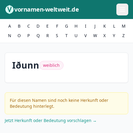
Zum Inhalt springen
vornamen-weltweit.de
A
B
C
D
E
F
G
H
I
J
K
L
M
N
O
P
Q
R
S
T
U
V
W
X
Y
Z
Iðunn
weiblich
Für diesen Namen sind noch keine Herkunft oder
Bedeutung hinterlegt.
Jetzt Herkunft oder Bedeutung vorschlagen →