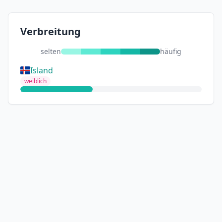
Verbreitung
selten
häufig
Island
weiblich