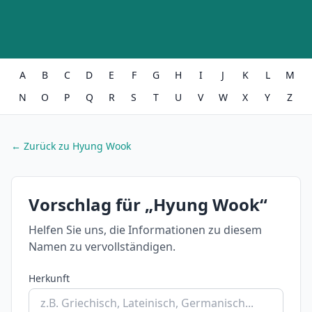
A
B
C
D
E
F
G
H
I
J
K
L
M
N
O
P
Q
R
S
T
U
V
W
X
Y
Z
← Zurück zu Hyung Wook
Vorschlag für „Hyung Wook“
Helfen Sie uns, die Informationen zu diesem
Namen zu vervollständigen.
Herkunft