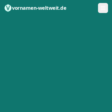
Zum Inhalt springen
vornamen-weltweit.de