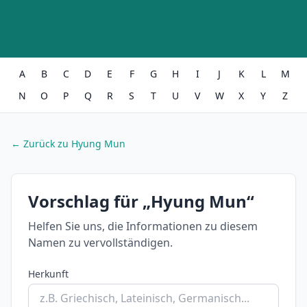
A
B
C
D
E
F
G
H
I
J
K
L
M
N
O
P
Q
R
S
T
U
V
W
X
Y
Z
← Zurück zu Hyung Mun
Vorschlag für „Hyung Mun“
Helfen Sie uns, die Informationen zu diesem
Namen zu vervollständigen.
Herkunft