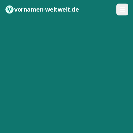
Zum Inhalt springen
vornamen-weltweit.de