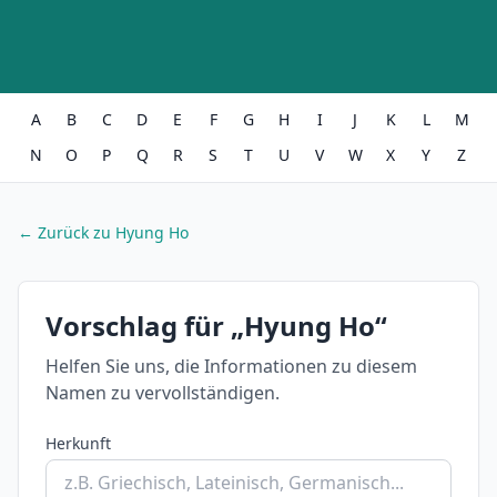
A
B
C
D
E
F
G
H
I
J
K
L
M
N
O
P
Q
R
S
T
U
V
W
X
Y
Z
← Zurück zu Hyung Ho
Vorschlag für „Hyung Ho“
Helfen Sie uns, die Informationen zu diesem
Namen zu vervollständigen.
Herkunft