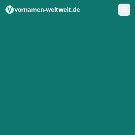
Zum Inhalt springen
vornamen-weltweit.de