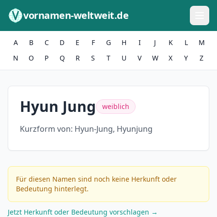
Zum Inhalt springen
vornamen-weltweit.de
A
B
C
D
E
F
G
H
I
J
K
L
M
N
O
P
Q
R
S
T
U
V
W
X
Y
Z
Hyun Jung
weiblich
Kurzform von:
Hyun-Jung, Hyunjung
Für diesen Namen sind noch keine Herkunft oder
Bedeutung hinterlegt.
Jetzt Herkunft oder Bedeutung vorschlagen →