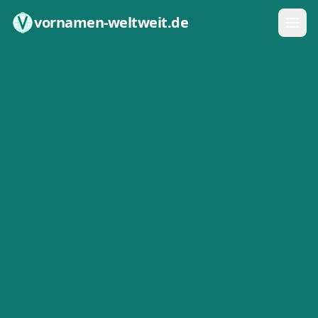
Zum Inhalt springen
vornamen-weltweit.de