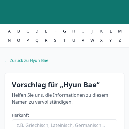
A
B
C
D
E
F
G
H
I
J
K
L
M
N
O
P
Q
R
S
T
U
V
W
X
Y
Z
← Zurück zu Hyun Bae
Vorschlag für „Hyun Bae“
Helfen Sie uns, die Informationen zu diesem
Namen zu vervollständigen.
Herkunft