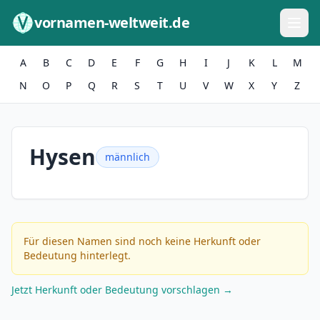
Zum Inhalt springen
vornamen-weltweit.de
A
B
C
D
E
F
G
H
I
J
K
L
M
N
O
P
Q
R
S
T
U
V
W
X
Y
Z
Hysen
männlich
Für diesen Namen sind noch keine Herkunft oder
Bedeutung hinterlegt.
Jetzt Herkunft oder Bedeutung vorschlagen →