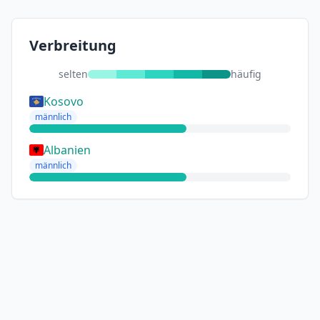
Verbreitung
selten
häufig
Kosovo
männlich
Albanien
männlich