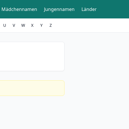
Mädchennamen
Jungennamen
Länder
U
V
W
X
Y
Z