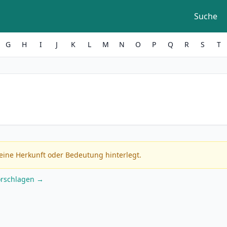
Suche
G
H
I
J
K
L
M
N
O
P
Q
R
S
T
eine Herkunft oder Bedeutung hinterlegt.
orschlagen →