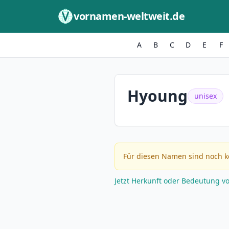
Zum Inhalt springen
vornamen-weltweit.de
A
B
C
D
E
F
Hyoung
unisex
Für diesen Namen sind noch k
Jetzt Herkunft oder Bedeutung v