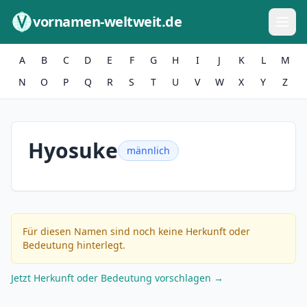
Zum Inhalt springen
vornamen-weltweit.de
A
B
C
D
E
F
G
H
I
J
K
L
M
N
O
P
Q
R
S
T
U
V
W
X
Y
Z
Hyosuke
männlich
Für diesen Namen sind noch keine Herkunft oder
Bedeutung hinterlegt.
Jetzt Herkunft oder Bedeutung vorschlagen →