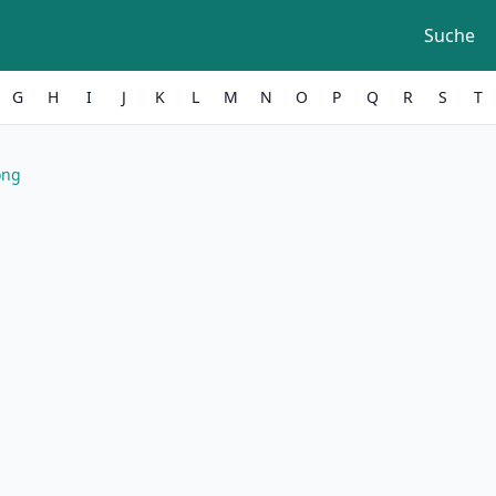
Suche
G
H
I
J
K
L
M
N
O
P
Q
R
S
T
ong