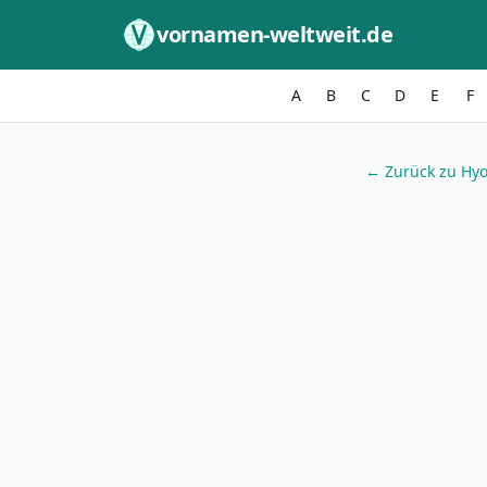
Zum Inhalt springen
vornamen-weltweit.de
A
B
C
D
E
F
← Zurück zu Hy