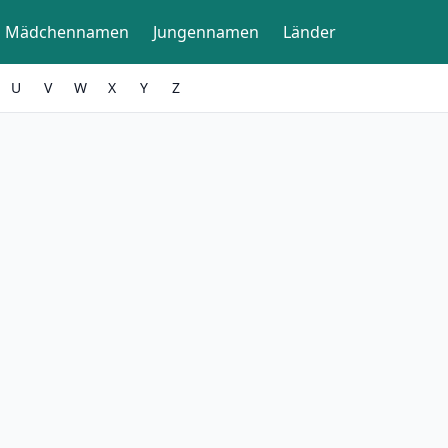
Mädchennamen
Jungennamen
Länder
U
V
W
X
Y
Z