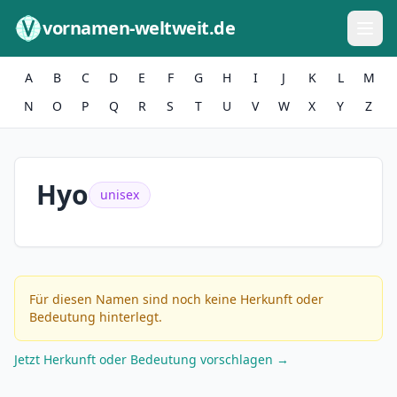
Zum Inhalt springen
vornamen-weltweit.de
A
B
C
D
E
F
G
H
I
J
K
L
M
N
O
P
Q
R
S
T
U
V
W
X
Y
Z
Hyo
unisex
Für diesen Namen sind noch keine Herkunft oder
Bedeutung hinterlegt.
Jetzt Herkunft oder Bedeutung vorschlagen →