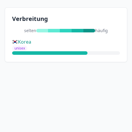
Verbreitung
selten
häufig
Korea
unisex