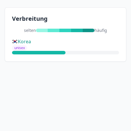
Verbreitung
selten
häufig
Korea
unisex