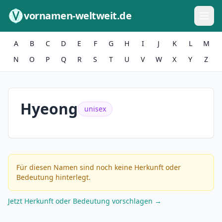
Zum Inhalt springen
vornamen-weltweit.de
A
B
C
D
E
F
G
H
I
J
K
L
M
N
O
P
Q
R
S
T
U
V
W
X
Y
Z
Hyeong
unisex
Für diesen Namen sind noch keine Herkunft oder
Bedeutung hinterlegt.
Jetzt Herkunft oder Bedeutung vorschlagen →