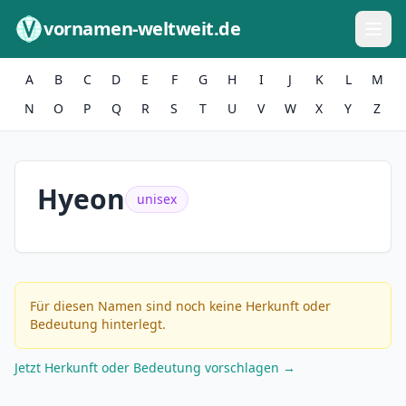
Zum Inhalt springen
vornamen-weltweit.de
A
B
C
D
E
F
G
H
I
J
K
L
M
N
O
P
Q
R
S
T
U
V
W
X
Y
Z
Hyeon
unisex
Für diesen Namen sind noch keine Herkunft oder
Bedeutung hinterlegt.
Jetzt Herkunft oder Bedeutung vorschlagen →