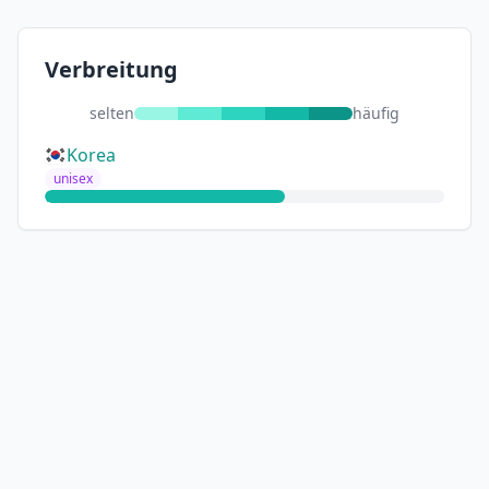
Verbreitung
selten
häufig
Korea
unisex