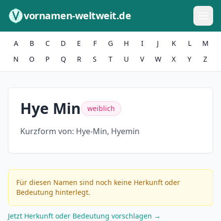
Zum Inhalt springen
vornamen-weltweit.de
A
B
C
D
E
F
G
H
I
J
K
L
M
N
O
P
Q
R
S
T
U
V
W
X
Y
Z
Hye Min
weiblich
Kurzform von:
Hye-Min, Hyemin
Für diesen Namen sind noch keine Herkunft oder
Bedeutung hinterlegt.
Jetzt Herkunft oder Bedeutung vorschlagen →