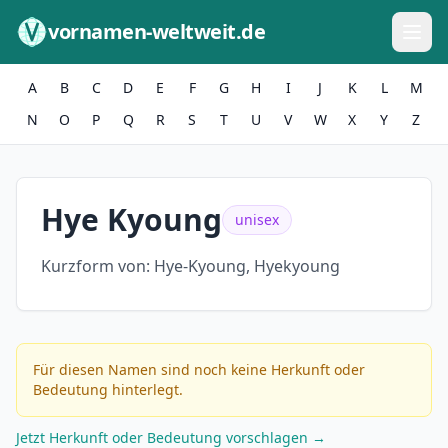
Zum Inhalt springen
vornamen-weltweit.de
A
B
C
D
E
F
G
H
I
J
K
L
M
N
O
P
Q
R
S
T
U
V
W
X
Y
Z
Hye Kyoung
unisex
Kurzform von:
Hye-Kyoung, Hyekyoung
Für diesen Namen sind noch keine Herkunft oder
Bedeutung hinterlegt.
Jetzt Herkunft oder Bedeutung vorschlagen →