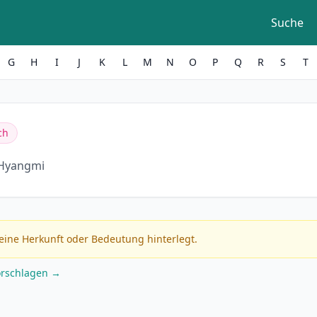
Suche
G
H
I
J
K
L
M
N
O
P
Q
R
S
T
ch
Hyangmi
eine Herkunft oder Bedeutung hinterlegt.
orschlagen →