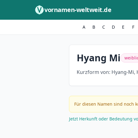
Zum Inhalt springen
vornamen-weltweit.de
A
B
C
D
E
F
Hyang Mi
weibli
Kurzform von:
Hyang-Mi, 
Für diesen Namen sind noch k
Jetzt Herkunft oder Bedeutung v