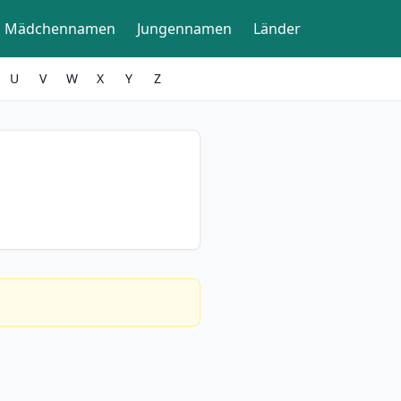
Mädchennamen
Jungennamen
Länder
U
V
W
X
Y
Z