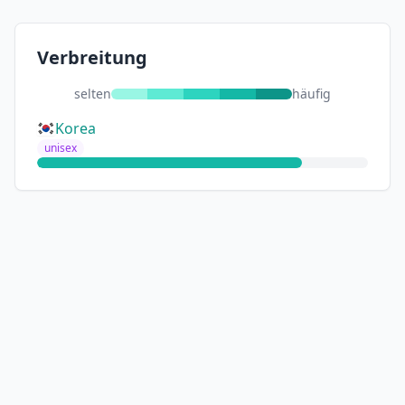
Verbreitung
selten
häufig
Korea
unisex