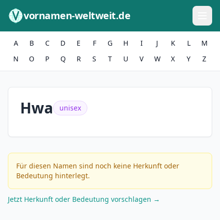
Zum Inhalt springen
vornamen-weltweit.de
A
B
C
D
E
F
G
H
I
J
K
L
M
N
O
P
Q
R
S
T
U
V
W
X
Y
Z
Hwa
unisex
Für diesen Namen sind noch keine Herkunft oder
Bedeutung hinterlegt.
Jetzt Herkunft oder Bedeutung vorschlagen →