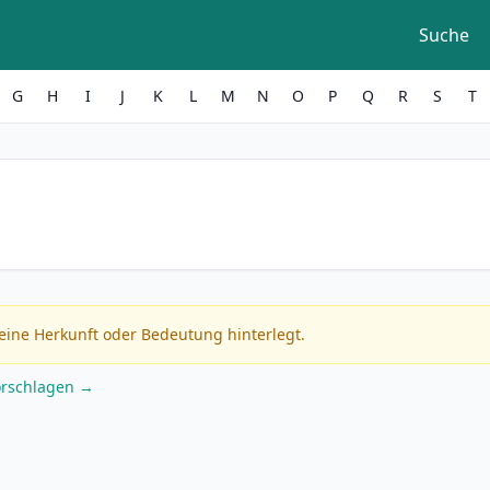
Suche
G
H
I
J
K
L
M
N
O
P
Q
R
S
T
eine Herkunft oder Bedeutung hinterlegt.
orschlagen →