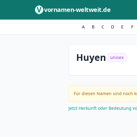
Zum Inhalt springen
vornamen-weltweit.de
A
B
C
D
E
F
Huyen
unisex
Für diesen Namen sind noch k
Jetzt Herkunft oder Bedeutung v