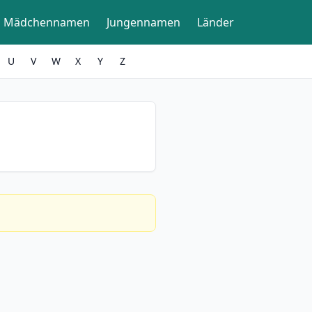
Mädchennamen
Jungennamen
Länder
U
V
W
X
Y
Z