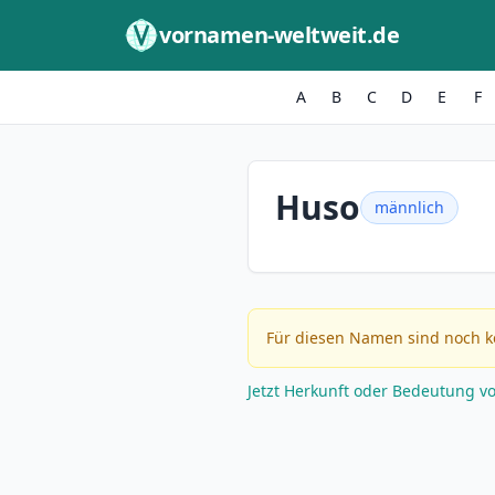
Zum Inhalt springen
vornamen-weltweit.de
A
B
C
D
E
F
Huso
männlich
Für diesen Namen sind noch k
Jetzt Herkunft oder Bedeutung v