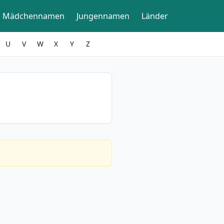
Mädchennamen
Jungennamen
Länder
U
V
W
X
Y
Z