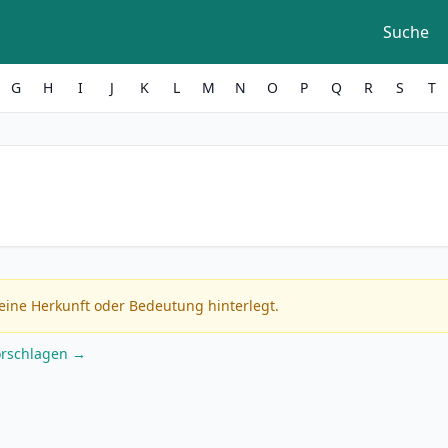
Suche
G
H
I
J
K
L
M
N
O
P
Q
R
S
T
eine Herkunft oder Bedeutung hinterlegt.
orschlagen →