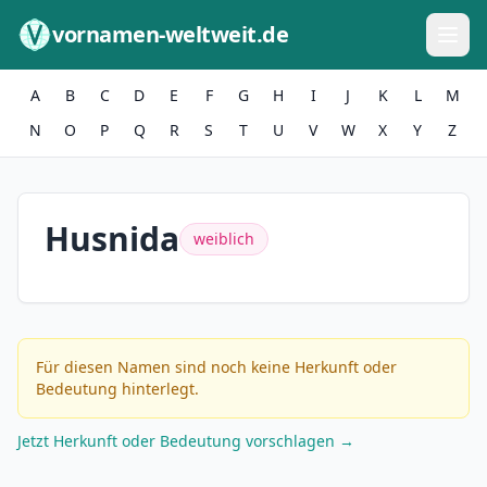
Zum Inhalt springen
vornamen-weltweit.de
A
B
C
D
E
F
G
H
I
J
K
L
M
N
O
P
Q
R
S
T
U
V
W
X
Y
Z
Husnida
weiblich
Für diesen Namen sind noch keine Herkunft oder
Bedeutung hinterlegt.
Jetzt Herkunft oder Bedeutung vorschlagen →