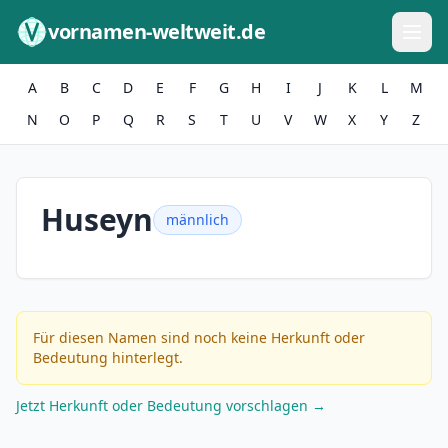
Zum Inhalt springen
vornamen-weltweit.de
A
B
C
D
E
F
G
H
I
J
K
L
M
N
O
P
Q
R
S
T
U
V
W
X
Y
Z
Huseyn
männlich
Für diesen Namen sind noch keine Herkunft oder
Bedeutung hinterlegt.
Jetzt Herkunft oder Bedeutung vorschlagen →