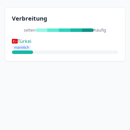
Verbreitung
selten
häufig
Türkei
männlich