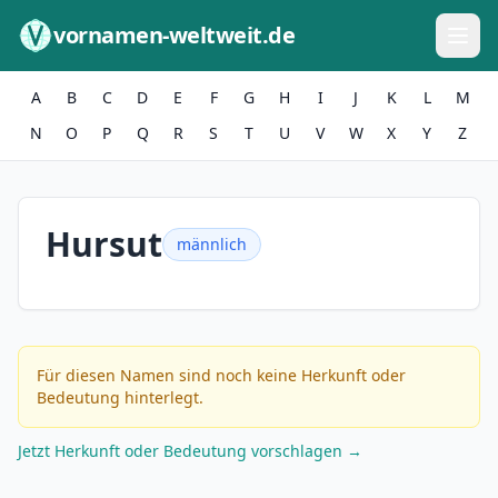
Zum Inhalt springen
vornamen-weltweit.de
A
B
C
D
E
F
G
H
I
J
K
L
M
N
O
P
Q
R
S
T
U
V
W
X
Y
Z
Hursut
männlich
Für diesen Namen sind noch keine Herkunft oder
Bedeutung hinterlegt.
Jetzt Herkunft oder Bedeutung vorschlagen →