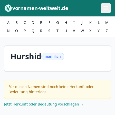
Zum Inhalt springen
vornamen-weltweit.de
A
B
C
D
E
F
G
H
I
J
K
L
M
N
O
P
Q
R
S
T
U
V
W
X
Y
Z
Hurshid
männlich
Für diesen Namen sind noch keine Herkunft oder
Bedeutung hinterlegt.
Jetzt Herkunft oder Bedeutung vorschlagen →