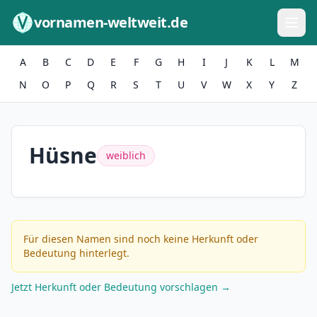
Zum Inhalt springen
vornamen-weltweit.de
A
B
C
D
E
F
G
H
I
J
K
L
M
N
O
P
Q
R
S
T
U
V
W
X
Y
Z
Hüsne
weiblich
Für diesen Namen sind noch keine Herkunft oder
Bedeutung hinterlegt.
Jetzt Herkunft oder Bedeutung vorschlagen →