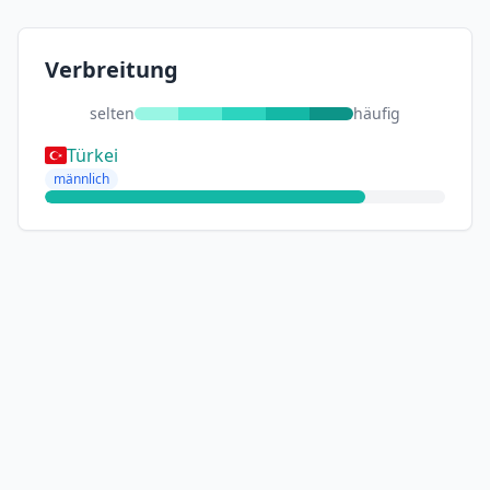
Verbreitung
selten
häufig
Türkei
männlich