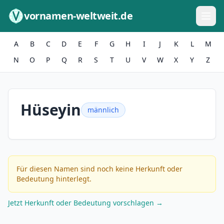
Zum Inhalt springen
vornamen-weltweit.de
A
B
C
D
E
F
G
H
I
J
K
L
M
N
O
P
Q
R
S
T
U
V
W
X
Y
Z
Hüseyin
männlich
Für diesen Namen sind noch keine Herkunft oder
Bedeutung hinterlegt.
Jetzt Herkunft oder Bedeutung vorschlagen →