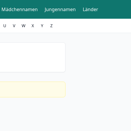
Mädchennamen
Jungennamen
Länder
U
V
W
X
Y
Z