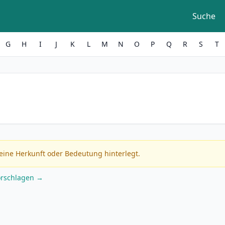
Suche
G
H
I
J
K
L
M
N
O
P
Q
R
S
T
eine Herkunft oder Bedeutung hinterlegt.
orschlagen →