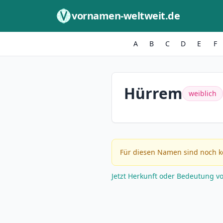
Zum Inhalt springen
vornamen-weltweit.de
A
B
C
D
E
F
Hürrem
weiblich
Für diesen Namen sind noch k
Jetzt Herkunft oder Bedeutung v