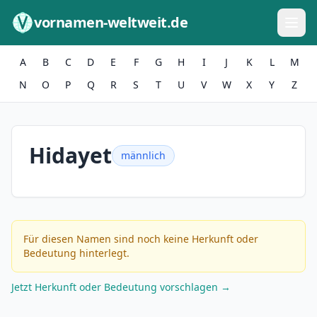
Zum Inhalt springen
vornamen-weltweit.de
A
B
C
D
E
F
G
H
I
J
K
L
M
N
O
P
Q
R
S
T
U
V
W
X
Y
Z
Hidayet
männlich
Für diesen Namen sind noch keine Herkunft oder
Bedeutung hinterlegt.
Jetzt Herkunft oder Bedeutung vorschlagen →