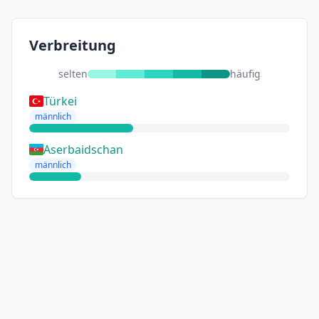
Verbreitung
selten
häufig
Türkei
männlich
Aserbaidschan
männlich