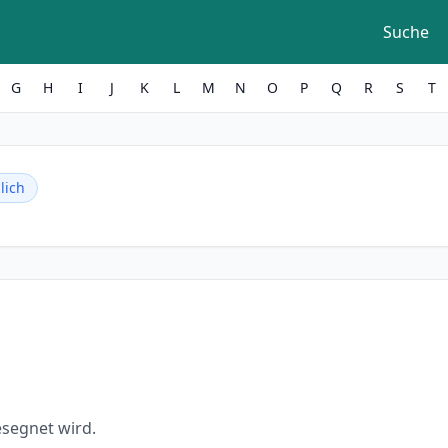
Suche
G
H
I
J
K
L
M
N
O
P
Q
R
S
T
lich
esegnet wird.