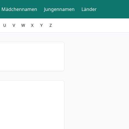
Mädchennamen
Jungennamen
Länder
U
V
W
X
Y
Z