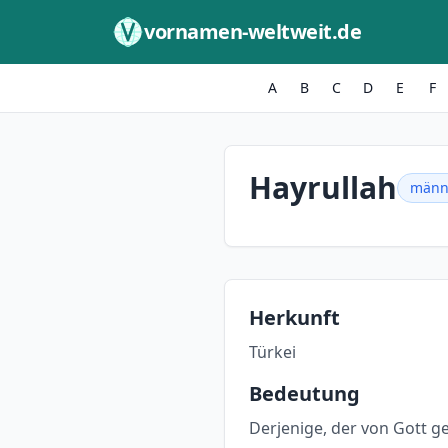
Zum Inhalt springen
vornamen-weltweit.de
A
B
C
D
E
F
Hayrullah
männ
Herkunft
Türkei
Bedeutung
Derjenige, der von Gott g