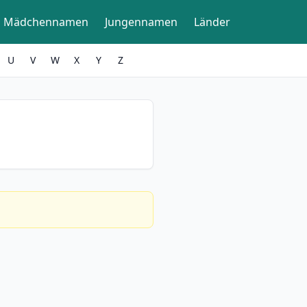
Mädchennamen
Jungennamen
Länder
U
V
W
X
Y
Z