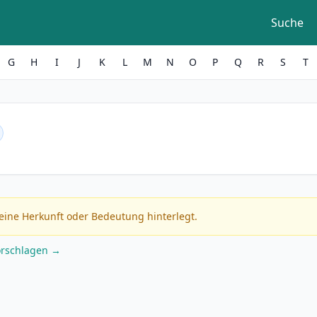
Suche
G
H
I
J
K
L
M
N
O
P
Q
R
S
T
eine Herkunft oder Bedeutung hinterlegt.
orschlagen →