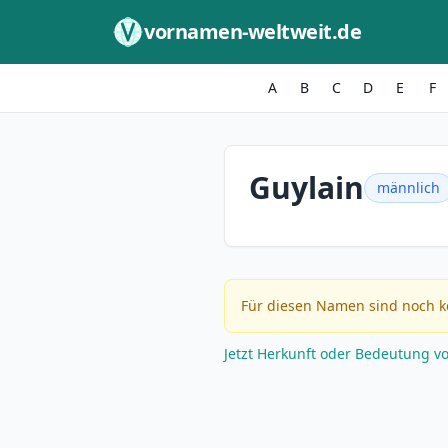
Zum Inhalt springen
vornamen-weltweit.de
A
B
C
D
E
F
Guylain
männlich
Für diesen Namen sind noch k
Jetzt Herkunft oder Bedeutung v