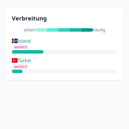
Verbreitung
selten
häufig
Island
weiblich
Türkei
weiblich