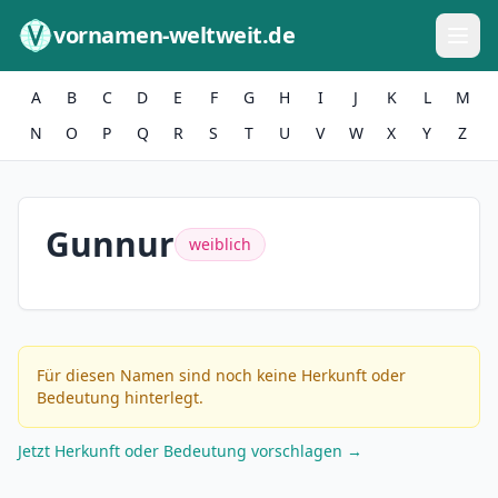
Zum Inhalt springen
vornamen-weltweit.de
A
B
C
D
E
F
G
H
I
J
K
L
M
N
O
P
Q
R
S
T
U
V
W
X
Y
Z
Gunnur
weiblich
Für diesen Namen sind noch keine Herkunft oder
Bedeutung hinterlegt.
Jetzt Herkunft oder Bedeutung vorschlagen →