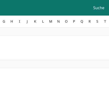
Suche
G
H
I
J
K
L
M
N
O
P
Q
R
S
T