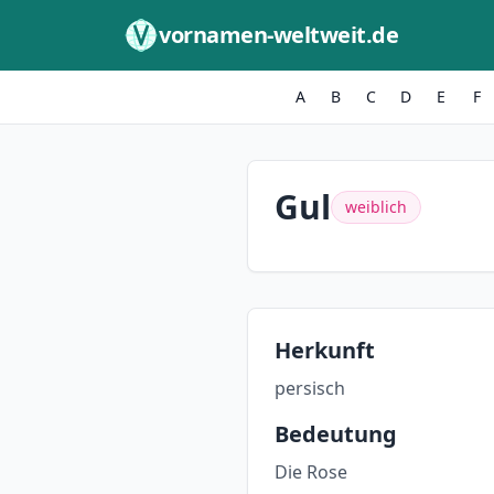
Zum Inhalt springen
vornamen-weltweit.de
A
B
C
D
E
F
Gul
weiblich
Herkunft
persisch
Bedeutung
Die Rose