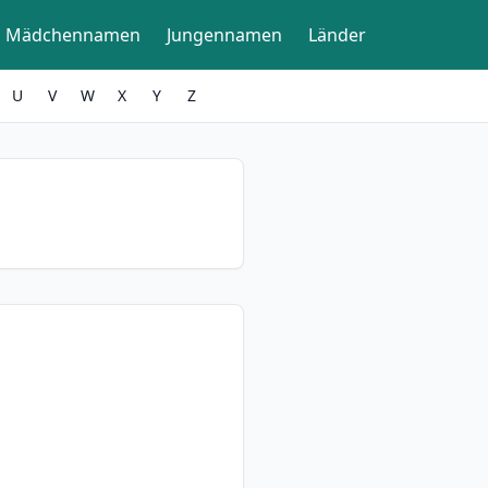
Mädchennamen
Jungennamen
Länder
U
V
W
X
Y
Z