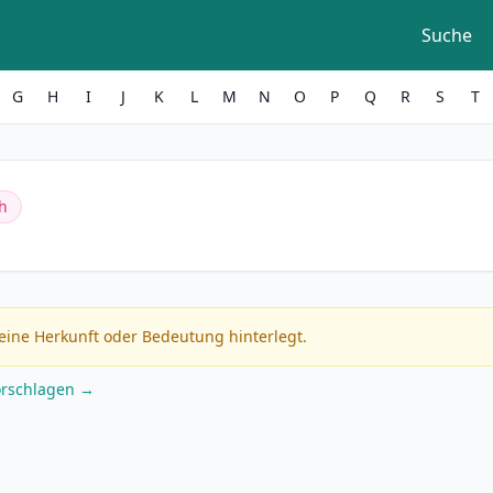
Suche
G
H
I
J
K
L
M
N
O
P
Q
R
S
T
h
eine Herkunft oder Bedeutung hinterlegt.
orschlagen →