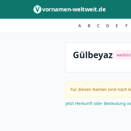
Zum Inhalt springen
vornamen-weltweit.de
A
B
C
D
E
F
Gülbeyaz
weiblic
Für diesen Namen sind noch k
Jetzt Herkunft oder Bedeutung v