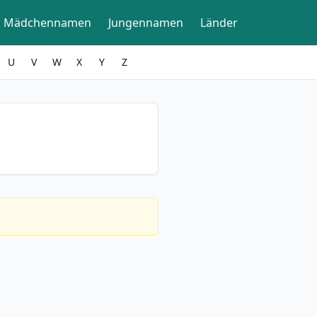
Mädchennamen
Jungennamen
Länder
U
V
W
X
Y
Z