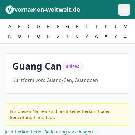
Zum Inhalt springen
vornamen-weltweit.de
A
B
C
D
E
F
G
H
I
J
K
L
M
N
O
P
Q
R
S
T
U
V
W
X
Y
Z
Guang Can
unisex
Kurzform von:
Guang-Can, Guangcan
Für diesen Namen sind noch keine Herkunft oder
Bedeutung hinterlegt.
Jetzt Herkunft oder Bedeutung vorschlagen →