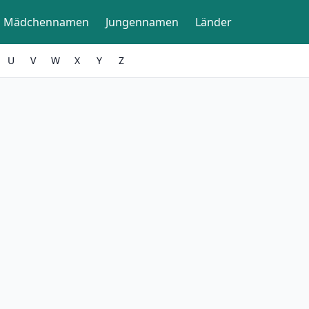
Mädchennamen
Jungennamen
Länder
U
V
W
X
Y
Z