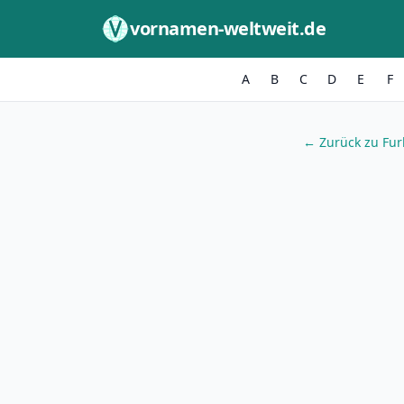
Zum Inhalt springen
vornamen-weltweit.de
A
B
C
D
E
F
← Zurück zu Fur