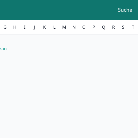
Suche
G
H
I
J
K
L
M
N
O
P
Q
R
S
T
kan