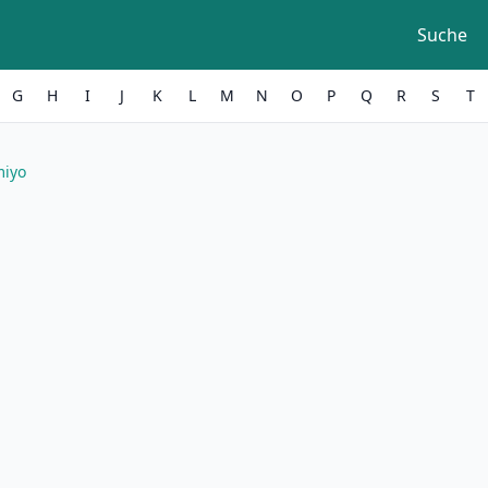
Suche
G
H
I
J
K
L
M
N
O
P
Q
R
S
T
miyo