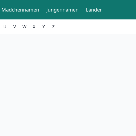
Mädchennamen
Jungennamen
Länder
U
V
W
X
Y
Z