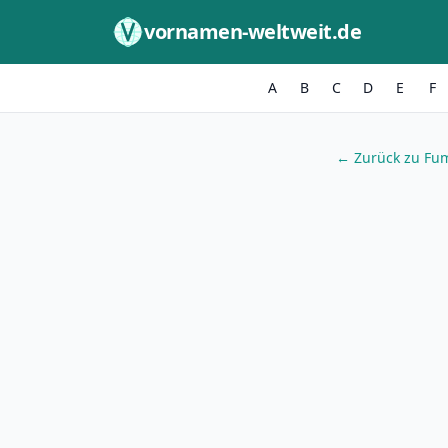
Zum Inhalt springen
vornamen-weltweit.de
A
B
C
D
E
F
← Zurück zu Fu